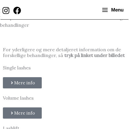
Gå
Menu
Behandlinger
til
Her på siden finder du information om alle de forskellige
indholdet
behandlinger
For yderligere og mere detaljeret information om de
forskellige behandlinger, så
tryk på linket under billedet
Single lashes
Mere info
Volume lashes
Mere info
Lashlift